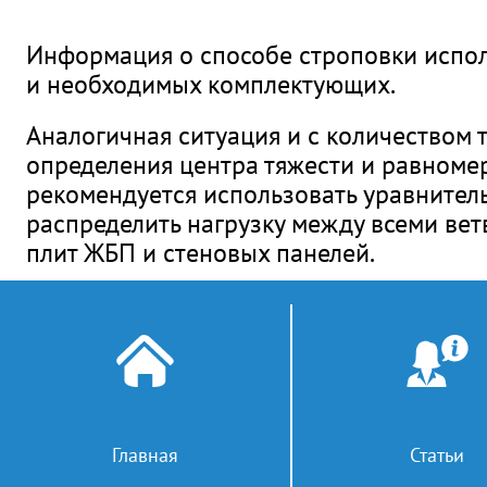
Информация о способе строповки исполь
и необходимых комплектующих.
Аналогичная ситуация и с количеством 
определения центра тяжести и равноме
рекомендуется использовать уравнитель
распределить нагрузку между всеми ве
плит ЖБП и стеновых панелей.
И третий вопрос — это тип используемо
строп — канатные, цепные, текстильные 
на которых допускается использовать т
используются цепные стропы 3 класса п
свои плюсы и минусы, более подробно 
Главная
Статьи