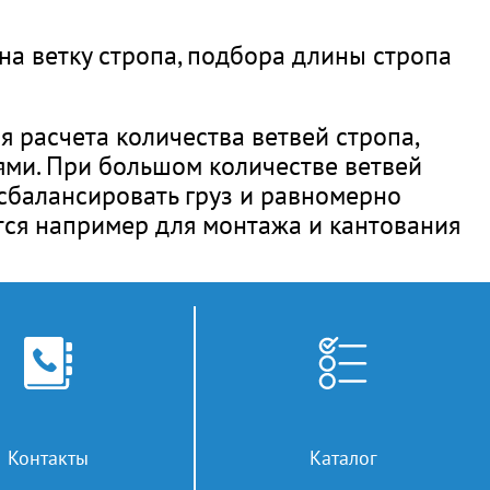
на ветку стропа, подбора длины стропа
я расчета количества ветвей стропа,
ями. При большом количестве ветвей
 сбалансировать груз и равномерно
тся например для монтажа и кантования
вы знаете, существуют 4 основных вида
, что существует ряд производств,
мер в горячих цехах чаще всего
анатные и т.д. Каждый из видом имеет
оге.
Контакты
Каталог