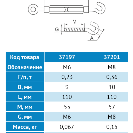
Код товара
37197
37201
М6
М8
Обозначение
Г/п, т
0,23
0,36
9
10
B, мм
L, мм
110
110
55
57
M, мм
G, мм
M6
M8
0,067
0,15
Масса, кг